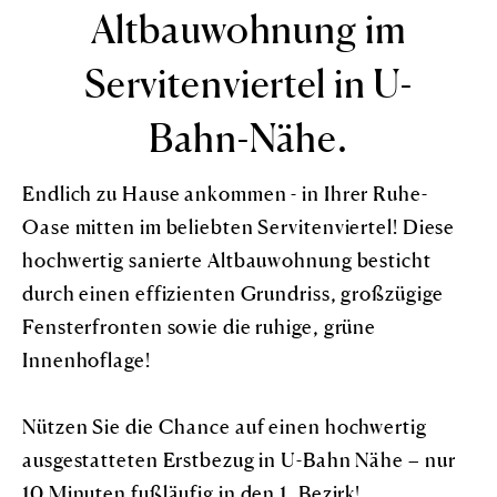
IMPRESSUM & DATENSCHUTZ
Altbauwohnung im
Servitenviertel in U-
ANKAUFSPROFIL
Bahn-Nähe.
Endlich zu Hause ankommen - in Ihrer Ruhe-
Oase mitten im beliebten Servitenviertel! Diese
hochwertig sanierte Altbauwohnung besticht
durch einen effizienten Grundriss, großzügige
Fensterfronten sowie die ruhige, grüne
Innenhoflage!
Nützen Sie die Chance auf einen hochwertig
ausgestatteten Erstbezug in U-Bahn Nähe – nur
10 Minuten fußläufig in den 1. Bezirk!