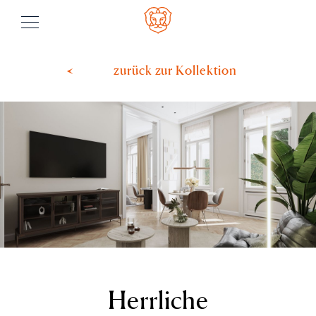
Bonstingl
Menu
zurück zur Kollektion
ALTBAUSANIERUNG
KOLLEKTION
ARCHIV
BONSTINGL
KONTAKT
JOBS
Herrliche